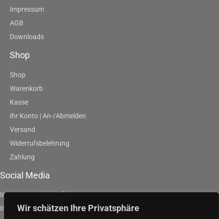
Impressum
AGB
Downloads
Shop
Shop
Warenkorb
Kasse
Ihr Konto | An-/Abmelden
Versand
Widerrufsbelehrung
Zahlung
Social Media
Instagram | artklausfliege
Wir schätzen Ihre Privatsphäre
Instagram | artpurpleandgreen