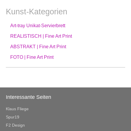
Kunst-Kategorien
Art-tray Unikat-Servierbrett
REALISTISCH | Fine Art Print
ABSTRAKT | Fine Art Print
FOTO | Fine Art Print
Interessante Seiten
Klaus Fliege
Spur19
F2 Design