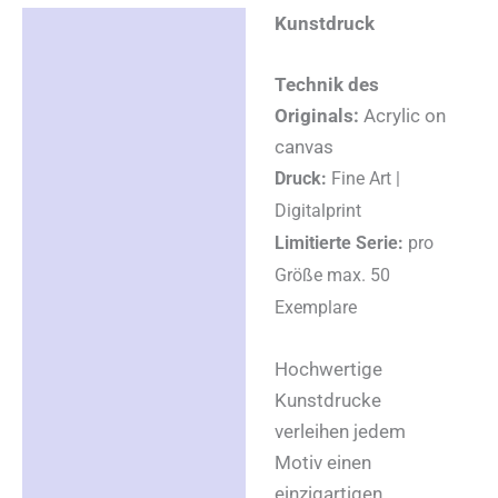
Kunstdruck
Beschreibung
Zusätzliche
Technik des
Informationen
Originals:
Acrylic on
canvas
Produktsicherheit
Druck:
Fine Art |
Digitalprint
Rezensionen (0)
Limitierte Serie:
pro
Größe max. 50
Exemplare
Hochwertige
Kunstdrucke
verleihen jedem
Motiv einen
einzigartigen