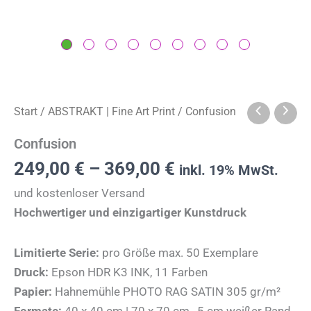
Start
/
ABSTRAKT | Fine Art Print
/ Confusion
Confusion
249,00
€
–
369,00
€
inkl. 19% MwSt.
und kostenloser Versand
Hochwertiger und einzigartiger Kunstdruck
Limitierte Serie:
pro Größe max. 50 Exemplare
Druck:
Epson HDR K3 INK, 11 Farben
Papier:
Hahnemühle PHOTO RAG SATIN 305 gr/m²
Formate:
40 x 40 cm | 70 x 70 cm, 5 cm weißer Rand