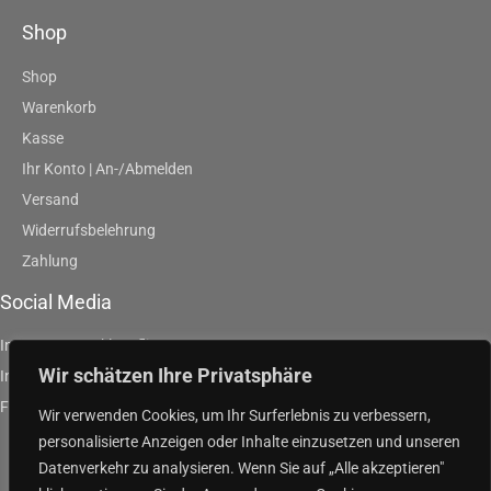
Shop
Shop
Warenkorb
Kasse
Ihr Konto | An-/Abmelden
Versand
Widerrufsbelehrung
Zahlung
Social Media
Instagram | artklausfliege
Wir schätzen Ihre Privatsphäre
Instagram | artpurpleandgreen
Facebook | Klaus Fliege
Wir verwenden Cookies, um Ihr Surferlebnis zu verbessern,
personalisierte Anzeigen oder Inhalte einzusetzen und unseren
Datenverkehr zu analysieren. Wenn Sie auf „Alle akzeptieren"