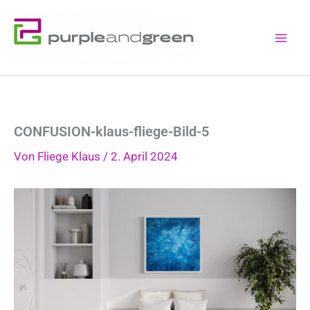
Zum
Inhalt
springen
CONFUSION-klaus-fliege-Bild-5
Von
Fliege Klaus
/
2. April 2024