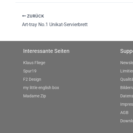
ZURÜCK
Art-tray No.1 Unikat-Servierbrett
Interessante Seiten
Supp
Klaus Fliege
Newsle
Spur19
Limitie
F2 Design
Qualitä
my little english box
Bilder
Madame Zip
Datens
Impre
AGB
Downl