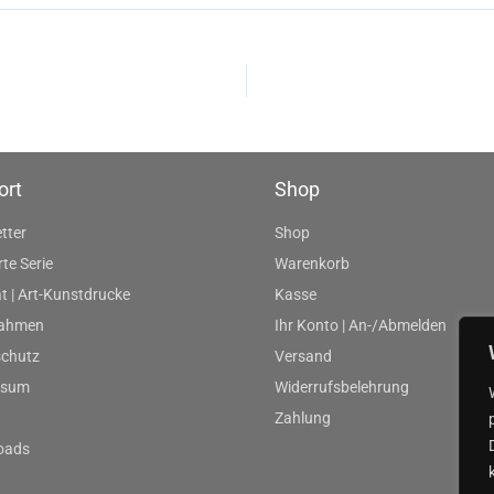
ort
Shop
tter
Shop
rte Serie
Warenkorb
t | Art-Kunstdrucke
Kasse
rahmen
Ihr Konto | An-/Abmelden
chutz
Versand
ssum
Widerrufsbelehrung
Zahlung
oads