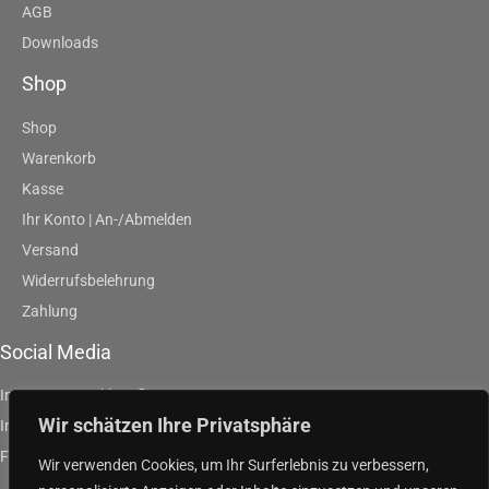
AGB
Downloads
Shop
Shop
Warenkorb
Kasse
Ihr Konto | An-/Abmelden
Versand
Widerrufsbelehrung
Zahlung
Social Media
Instagram | artklausfliege
Wir schätzen Ihre Privatsphäre
Instagram | artpurpleandgreen
Facebook | Klaus Fliege
Wir verwenden Cookies, um Ihr Surferlebnis zu verbessern,