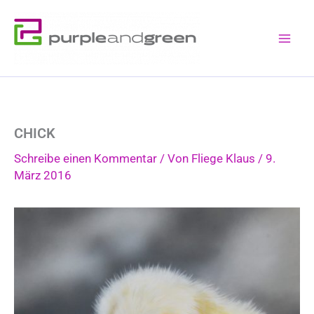
Zum
Inhalt
springen
CHICK
Schreibe einen Kommentar
/ Von
Fliege Klaus
/
9.
März 2016