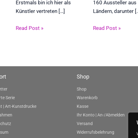
Erstmals bin ich hier als
160 Aussteller aus
Künstler vertreten […]
Ländern, darunter [
Read Post »
Read Post »
ort
Shop
tter
Shop
rte Serie
Warenkorb
t | Art-Kunstdrucke
Kasse
rahmen
Ihr Konto | An-/Abmelden
chutz
Versand
ssum
Widerrufsbelehrung