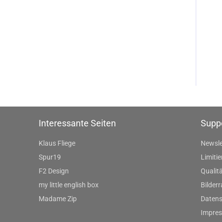
Interessante Seiten
Supp
Klaus Fliege
Newsle
Spur19
Limitie
F2 Design
Qualitä
my little english box
Bilder
Madame Zip
Datens
Impre