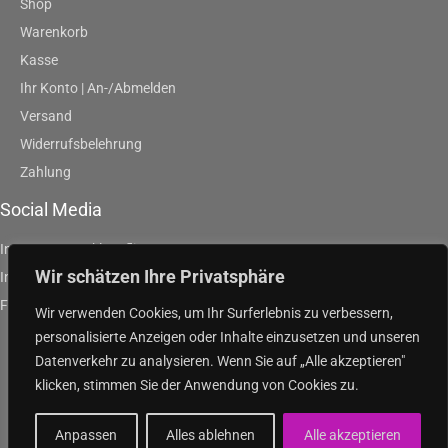
Shop
Warenkorb
Kasse
Ihr Konto | An-/Abmelden
Versand
Widerrufsbelehrung
Zahlung
Social Media
Instagram | artklausfliege
Wir schätzen Ihre Privatsphäre
Instagram | artpurpleandgreen
Facebook | Klaus Fliege
Wir verwenden Cookies, um Ihr Surferlebnis zu verbessern,
personalisierte Anzeigen oder Inhalte einzusetzen und unseren
Datenverkehr zu analysieren. Wenn Sie auf „Alle akzeptieren"
klicken, stimmen Sie der Anwendung von Cookies zu.
Copyright
© 2026
purple and green
Anpassen
Alles ablehnen
Alle akzeptieren