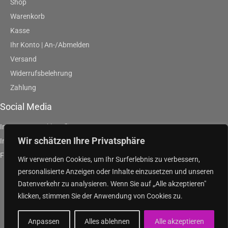
Shop
Warenkorb
Kasse
Ihr Konto | An-/Abmelden
Versand
Widerrufsbelehrung
Zahlung
Social Media
Instagram | artklausfliege
Wir schätzen Ihre Privatsphäre
Instagram | artpurpleandgreen
Facebook | Klaus Fliege
Wir verwenden Cookies, um Ihr Surferlebnis zu verbessern,
personalisierte Anzeigen oder Inhalte einzusetzen und unseren
Datenverkehr zu analysieren. Wenn Sie auf „Alle akzeptieren"
klicken, stimmen Sie der Anwendung von Cookies zu.
Copyright
© 2026
purple and green
Anpassen
Alles ablehnen
Alle akzeptieren