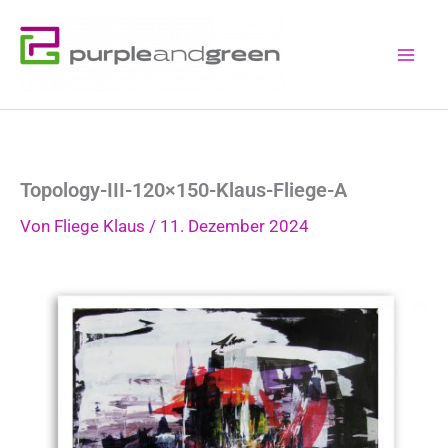
Zum
Inhalt
springen
Topology-III-120×150-Klaus-Fliege-A
Von
Fliege Klaus
/
11. Dezember 2024