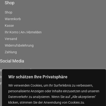
Shop
Shop
Warenkorb
Kasse
Ihr Konto | An-/Abmelden
Versand
Widerrufsbelehrung
Zahlung
Social Media
Instagram | artklausfliege
Wir schätzen Ihre Privatsphäre
Instagram | artpurpleandgreen
Facebook | Klaus Fliege
Wir verwenden Cookies, um Ihr Surferlebnis zu verbessern,
personalisierte Anzeigen oder Inhalte einzusetzen und unseren
Datenverkehr zu analysieren. Wenn Sie auf „Alle akzeptieren"
klicken, stimmen Sie der Anwendung von Cookies zu.