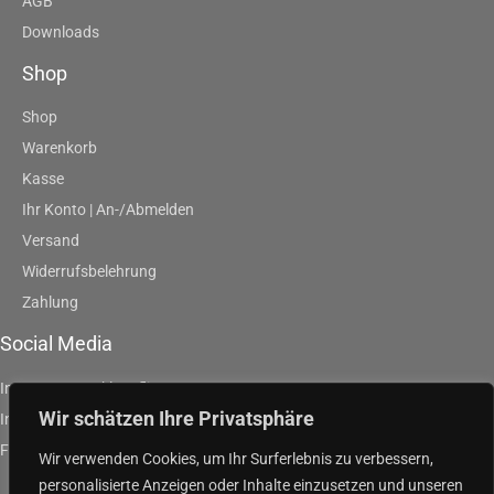
AGB
Downloads
Shop
Shop
Warenkorb
Kasse
Ihr Konto | An-/Abmelden
Versand
Widerrufsbelehrung
Zahlung
Social Media
Instagram | artklausfliege
Wir schätzen Ihre Privatsphäre
Instagram | artpurpleandgreen
Facebook | Klaus Fliege
Wir verwenden Cookies, um Ihr Surferlebnis zu verbessern,
personalisierte Anzeigen oder Inhalte einzusetzen und unseren