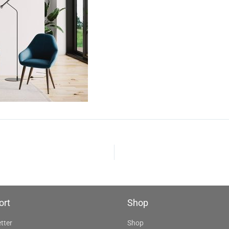
ort
Shop
tter
Shop