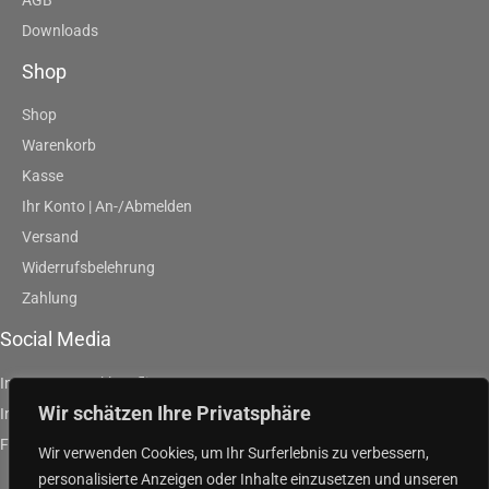
Downloads
Shop
Shop
Warenkorb
Kasse
Ihr Konto | An-/Abmelden
Versand
Widerrufsbelehrung
Zahlung
Social Media
Instagram | artklausfliege
Wir schätzen Ihre Privatsphäre
Instagram | artpurpleandgreen
Facebook | Klaus Fliege
Wir verwenden Cookies, um Ihr Surferlebnis zu verbessern,
personalisierte Anzeigen oder Inhalte einzusetzen und unseren