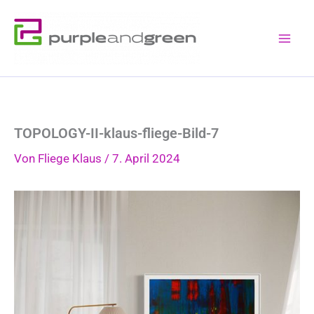
Zum
Inhalt
springen
TOPOLOGY-II-klaus-fliege-Bild-7
Von
Fliege Klaus
/
7. April 2024