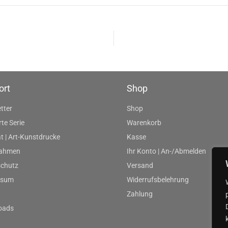
ort
Shop
tter
Shop
rte Serie
Warenkorb
t | Art-Kunstdrucke
Kasse
rahmen
Ihr Konto | An-/Abmelden
chutz
Versand
ssum
Widerrufsbelehrung
Zahlung
oads