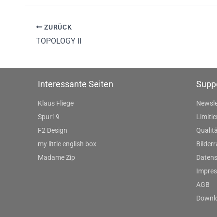
ZURÜCK
TOPOLOGY II
Interessante Seiten
Supp
Klaus Fliege
Newsle
Spur19
Limitie
F2 Design
Qualitä
my little english box
Bilder
Madame Zip
Datens
Impre
AGB
Downl