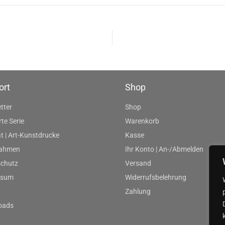
ort
Shop
tter
Shop
rte Serie
Warenkorb
t | Art-Kunstdrucke
Kasse
rahmen
Ihr Konto | An-/Abmelden
chutz
Versand
ssum
Widerrufsbelehrung
Zahlung
oads