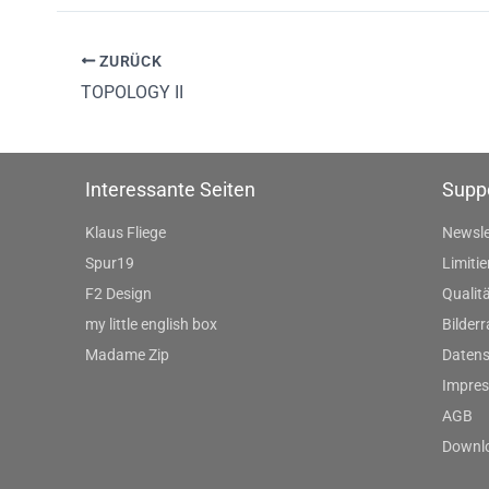
ZURÜCK
TOPOLOGY II
Interessante Seiten
Supp
Klaus Fliege
Newsle
Spur19
Limitie
F2 Design
Qualitä
my little english box
Bilder
Madame Zip
Datens
Impre
AGB
Downl