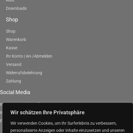
Downloads
Shop
Shop
Warenkorb
Kasse
Ihr Konto | An-/Abmelden
Versand
Widerrufsbelehrung
Zahlung
Social Media
Instagram | artklausfliege
Wir schätzen Ihre Privatsphäre
Instagram | artpurpleandgreen
Facebook | Klaus Fliege
Wir verwenden Cookies, um Ihr Surferlebnis zu verbessern,
personalisierte Anzeigen oder Inhalte einzusetzen und unseren