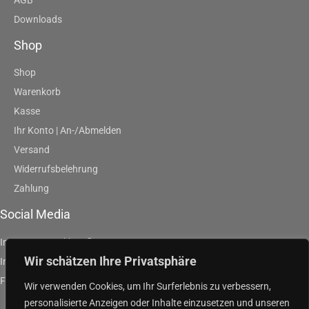
Downloads
Shop
Shop
Warenkorb
Kasse
Ihr Konto | An-/Abmelden
Versand
Widerrufsbelehrung
Zahlung
Social Media
Instagram | artklausfliege
Wir schätzen Ihre Privatsphäre
Instagram | artpurpleandgreen
Facebook | Klaus Fliege
Wir verwenden Cookies, um Ihr Surferlebnis zu verbessern,
personalisierte Anzeigen oder Inhalte einzusetzen und unseren