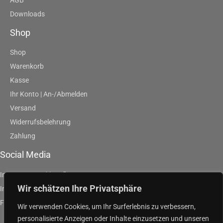
Downloads
Shop
Shop
Warenkorb
Kasse
Ihr Konto | An-/Abmelden
Versand
Widerrufsbelehrung
Zahlung
Social Media
Instagram | artklausfliege
Wir schätzen Ihre Privatsphäre
Instagram | artpurpleandgreen
Facebook | Klaus Fliege
Wir verwenden Cookies, um Ihr Surferlebnis zu verbessern,
personalisierte Anzeigen oder Inhalte einzusetzen und unseren