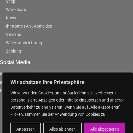
Shop
Warenkorb
Kasse
Ihr Konto | An-/Abmelden
Versand
Widerrufsbelehrung
Zahlung
Social Media
Instagram | artklausfliege
Wir schätzen Ihre Privatsphäre
Instagram | artpurpleandgreen
Facebook | Klaus Fliege
Wir verwenden Cookies, um Ihr Surferlebnis zu verbessern,
personalisierte Anzeigen oder Inhalte einzusetzen und unseren
Datenverkehr zu analysieren. Wenn Sie auf „Alle akzeptieren"
klicken, stimmen Sie der Anwendung von Cookies zu.
Copyright
© 2026
purple and green
Anpassen
Alles ablehnen
Alle akzeptieren