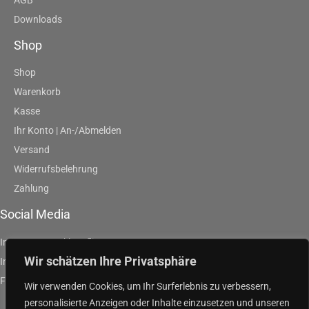
Downloads
Shop
Shop
Warenkorb
Kasse
Ihr Konto | An-/Abmelden
Versand
Widerrufsbelehrung
Zahlung
Social Media
Instagram | artklausfliege
Wir schätzen Ihre Privatsphäre
Instagram | artpurpleandgreen
Facebook | Klaus Fliege
Wir verwenden Cookies, um Ihr Surferlebnis zu verbessern,
personalisierte Anzeigen oder Inhalte einzusetzen und unseren