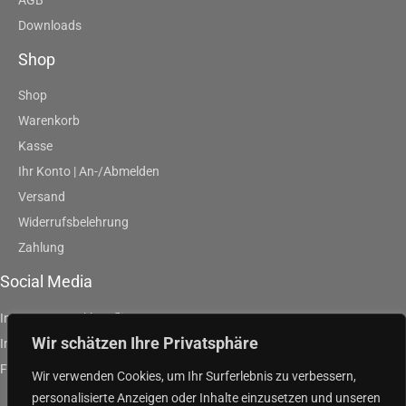
Downloads
Shop
Shop
Warenkorb
Kasse
Ihr Konto | An-/Abmelden
Versand
Widerrufsbelehrung
Zahlung
Social Media
Instagram | artklausfliege
Wir schätzen Ihre Privatsphäre
Instagram | artpurpleandgreen
Facebook | Klaus Fliege
Wir verwenden Cookies, um Ihr Surferlebnis zu verbessern,
personalisierte Anzeigen oder Inhalte einzusetzen und unseren